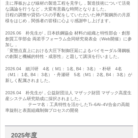
主に厚板および線材の製造工程を見学し，製造技術について活発
な議論を行うなど，大変有意義な時間となりました。
日程の調整や貸切バスの手配をしていただいた神戸製鋼所の月原
様をはじめ，関係者の皆様に心より感謝申し上げます。
2026.06 朴先生が，日本鉄鋼協会 材料の組織と特性部会・創形
創質工学部会 両若手フォーラム合同研究発表会（Web開催）に参
加し，
「変態点直上における大圧下制御圧延によるバイモーダル薄鋼板
の創製と機械的特性・成形性」と題して講演を行いました。
2026.04 細川研 4名（ M1： 1名, B4： 3名）・朴研 4名
（M1： 1名, B4： 3名）・舟瀬研 5名（M1： 2名, B4： 3名）が
新しく配属されました。
2026.04 朴先生が，公益財団法人 マザック財団 マザック高度生
産システム研究助成に採択されました。
テーマ名：工具特性を活かしたTi–6Al–4V合金の高能
率旋削と表面組織制御プロセスの開発
2025年度