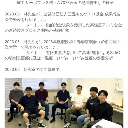
50T サーボプレス機・Al7075合金の熱間押出しの様子
2023.08 朴先生が，公益財団法人三五ものづくり基金 成果報告
会で発表を行いました。
タイトル：動的冶金現象を活用した高強度アルミ合金
の連続製造プロセス開発の基礎研究
2023.06 朴先生が，2023年度塑性加工春季講演会（於名古屋工
業大学）で発表を行いました。
タイトル：有限要素法を用いて高速切削によるS45C
の切削表面部に及ぼす温度・ひずみ・ひずみ速度の定量分析
2023.06 研究室の学生部屋で