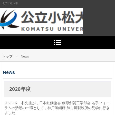
公立小松大学
TEL.0761-41-6700
トップ
›
News
〒923-8511 石川県小松市四丁町ヌ1番地3 公立小松大学粟津キャンパス
News
2026年度
2026.07 朴先生が，日本鉄鋼協会 創形創質工学部会 若手フォー
ラムの活動の一環として，神戸製鋼所 加古川製鉄所の見学に行き
ました。