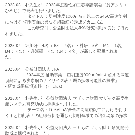
2025.05 朴先生が，2025年度塑性加工春季講演会（於アクリエ
ひめじ）で発表を行いました。
タイトル：切削速度1000m/min以上のS45C高速旋削
における 切削表面の異なる超微細粒形成メカニズム
この研究は，公益財団法人JKA 研究補助を受けて行わ
れました。
2025.04 細川研 4名（ B4： 4名）・朴研 5名（M1： 1名,
B4： 4名）・舟瀬研 4名（B4： 4名）が新しく配属されまし
た。
2025.04 公益財団法人 JKA
2024年度 補助事業「切削速度900 m/minを超える高速
切削による炭素鋼のナノサイズ表面層の拡張可能性の探求」
-
研究成果広報資料
(← click)
2025.04 朴先生が，公益財団法人 マザック財団 マザック高度生
産システム研究助成に採択されました。
テーマ名：Ti–6Al–4V合金の高速旋削中における切り
くずと切削表面の組織分析を通じた切削領域での冶金現象の探求
2025.04 朴先生が，公益財団法人 三五ものづくり財団 研究開発
助成に採択されました。