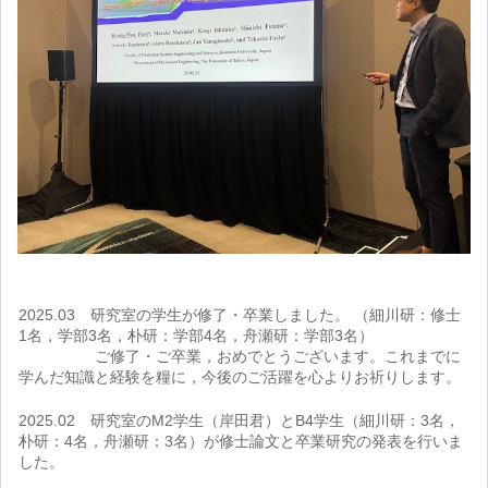
2025.03 研究室の学生が修了・卒業しました。 （細川研：修士
1名，学部3名，朴研：学部4名，舟瀬研：学部3名）
ご修了・ご卒業，おめでとうございます。これまでに
学んだ知識と経験を糧に，今後のご活躍を心よりお祈りします。
2025.02 研究室のM2学生（岸田君）とB4学生（細川研：3名，
朴研：4名，舟瀬研：3名）が修士論文と卒業研究の発表を行いま
した。