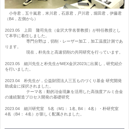
小寺君，五十嵐君，米川君，石原君，戸川君，堀田君，伊藤君
（B4，左側から）
2023.05 上田 隆司先生（金沢大学名誉教授）が特任教授とし
て本学に着任しました。
専門分野は，切削・レーザー加工，加工温度計測であ
ります。
現在，朴先生と高速切削の共同研究を行っています。
2023.05 細川先生と朴先生がMEX金沢2023に出展し，研究紹介
を行いました。
2023.04 朴先生が，公益財団法人三五ものづくり基金 研究開発
助成金に採択されました。
テーマ名：動的冶金現象を活用した高強度アルミ合金
の連続製造プロセス開発の基礎研究
2023.04 細川研究室 5名（M1： 1名, B4： 4名）・朴研究室
4名（B4： 4名）が新しく配属されました。