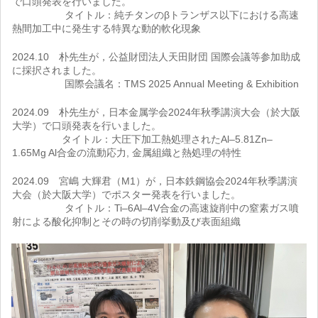
で口頭発表を行いました。
タイトル：純チタンのβトランザス以下における高速
熱間加工中に発生する特異な動的軟化現象
2024.10 朴先生が，公益財団法人天田財団 国際会議等参加助成
に採択されました。
国際会議名：TMS 2025 Annual Meeting & Exhibition
2024.09 朴先生が，日本金属学会2024年秋季講演大会（於大阪
大学）で口頭発表を行いました。
タイトル：大圧下加工熱処理されたAl–5.81Zn–
1.65Mg Al合金の流動応力, 金属組織と熱処理の特性
2024.09 宮嶋 大輝君（M1）が，日本鉄鋼協会2024年秋季講演
大会（於大阪大学）でポスター発表を行いました。
タイトル：Ti–6Al–4V合金の高速旋削中の窒素ガス噴
射による酸化抑制とその時の切削挙動及び表面組織