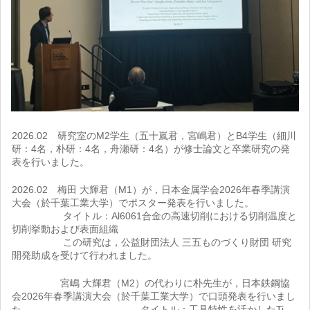
2026.02 研究室のM2学生（五十嵐君，宮嶋君）とB4学生（細川
研：4名，朴研：4名，舟瀬研：4名）が修士論文と卒業研究の発
表を行いました。
2026.02 梅田 大輝君（M1）が，日本金属学会2026年春季講演
大会（於千葉工業大学）でポスター発表を行いました。
タイトル：Al6061合金の高速切削における切削温度と
切削挙動および表面組織
この研究は，公益財団法人 三五ものづくり財団 研究
開発助成を受けて行われました。
宮嶋 大輝君（M2）の代わりに朴先生が，日本鉄鋼協
会2026年春季講演大会（於千葉工業大学）で口頭発表を行いまし
た。 タイトル：工具特性を活かしたTi–