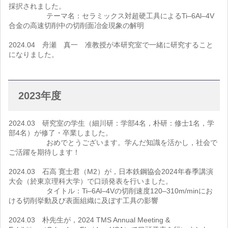
採択されました。
テーマ名：セラミックス対超硬工具によるTi–6Al–4V
合金の高速切削中の切削面冶金現象の解明
2024.04 舟瀬 真一 准教授が本研究室で一緒に研究すること
になりました。
2023年度
2024.03 研究室の学生（細川研：学部4名，朴研：修士1名，学
部4名）が修了・卒業しました。
おめでとうございます。学んだ知識を活かし，社会で
ご活躍を期待します！
2024.03 石高 寛士君（M2）が，日本鉄鋼協会2024年春季講演
大会（於東京理科大学）で口頭発表を行いました。
タイトル：Ti–6Al–4Vの切削速度120–310m/minにお
ける切削挙動及び表面組織に及ぼす工具の影響
2024.03 朴先生が，2024 TMS Annual Meeting &