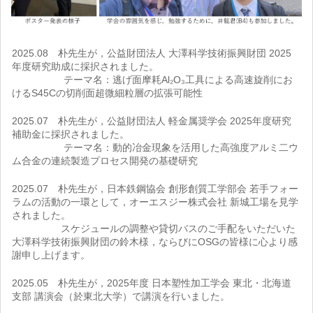
2025.08 朴先生が，公益財団法人 大澤科学技術振興財団 2025
年度研究助成に採択されました。
テーマ名：逃げ面摩耗Al₂O₃工具による高速旋削にお
けるS45Cの切削面超微細粒層の拡張可能性
2025.07 朴先生が，公益財団法人 軽金属奨学会 2025年度研究
補助金に採択されました。
テーマ名：動的冶金現象を活用した高強度アルミ二ウ
ム合金の連続製造プロセス開発の基礎研究
2025.07 朴先生が，日本鉄鋼協会 創形創質工学部会 若手フォー
ラムの活動の一環として，オーエスジー株式会社 新城工場を見学
されました。
スケジュールの調整や貸切バスのご手配をいただいた
大澤科学技術振興財団の鈴木様，ならびにOSGの皆様に心より感
謝申し上げます。
2025.05 朴先生が，2025年度 日本塑性加工学会 東北・北海道
支部 講演会（於東北大学）で講演を行いました。