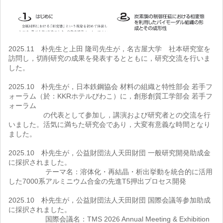
2025.11 朴先生と上田 隆司先生が，名古屋大学 社本研究室を
訪問し，切削研究の成果を発表するとともに，研究交流を行いま
した。
2025.10 朴先生が，日本鉄鋼協会 材料の組織と特性部会 若手フ
ォーラム（於：KKRホテルびわこ）に，創形創質工学部会 若手フ
ォーラム
の代表として参加し，講演および研究者との交流を行
いました。活気に満ちた研究会であり，大変有意義な時間となり
ました。
2025.10 朴先生が，公益財団法人天田財団 一般研究開発助成金
に採択されました。
テーマ名：溶体化・再結晶・析出挙動を統合的に活用
した7000系アルミニウム合金の先進T5押出プロセス開発
2025.10 朴先生が，公益財団法人天田財団 国際会議等参加助成
に採択されました。
国際会議名：TMS 2026 Annual Meeting & Exhibition