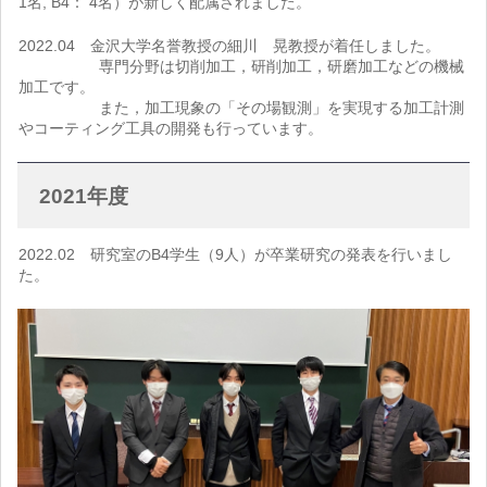
1名, B4： 4名）が新しく配属されました。
2022.04 金沢大学名誉教授の細川 晃教授が着任しました。
専門分野は切削加工，研削加工，研磨加工などの機械
加工です。
また，加工現象の「その場観測」を実現する加工計測
やコーティング工具の開発も行っています。
2021年度
2022.02 研究室のB4学生（9人）が卒業研究の発表を行いまし
た。