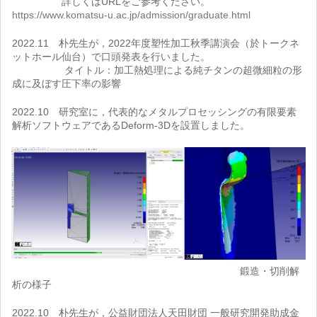
詳しくはURLをご参考ください。
https://www.komatsu-u.ac.jp/admission/graduate.html
2022.11 朴先生が，2022年度塑性加工秋季講演会（於トークネ
ットホール仙台）で口頭発表を行いました。
タイトル：加工熱処理による純チタンの超微細粒の形
成に及ぼす圧下率の影響
2022.10 研究室に，代表的なメタルプロセッシングの有限要素
解析ソフトウェアであるDeform-3Dを設置しました。
鍛造・切削解
析の様子
2022.10 朴先生が，公益財団法人天田財団 一般研究開発助成金