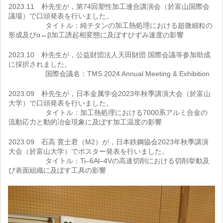
2023.11 朴先生が，第74回塑性加工連合講演会（於富山国際会
議場）で口頭発表を行いました。
タイトル：純チタンの加工熱処理における超微細粒の
形成及びα↔β加工誘起相変態に及ぼすひずみ速度の影響
2023.10 朴先生が，公益財団法人天田財団 国際会議等参加助成
に採択されました。
国際会議名：TMS 2024 Annual Meeting & Exhibition
2023.09 朴先生が，日本金属学会2023年秋季講演大会（於富山
大学）で口頭発表を行いました。
タイトル：加工熱処理における7000系アルミ合金の
流動応力と動的冶金現象に及ぼす加工温度の影響
2023.09 石高 寛士君（M2）が，日本鉄鋼協会2023年秋季講演
大会（於富山大学）でポスター発表を行いました。
タイトル：Ti–6Al–4Vの高速切削における切削挙動及
び表面組織に及ぼす工具の影響