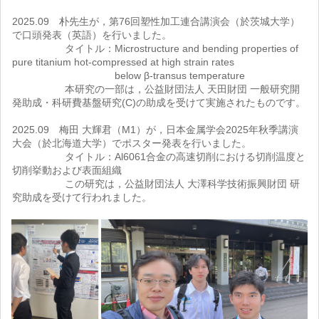
2025.09 朴先生が，第76回塑性加工連合講演会（於茨城大学）
で口頭発表（英語）を行いました。
タイトル：Microstructure and bending properties of
pure titanium hot-compressed at high strain rates
below β-transus temperature
本研究の一部は，公益財団法人 天田財団 一般研究開
発助成・科研費基盤研究(C)の助成を受けて実施されたものです。
2025.09 梅田 大輝君（M1）が，日本金属学会2025年秋季講演
大会（於北海道大学）でポスター発表を行いました。
タイトル：Al6061合金の高速切削における切削温度と
切削挙動および表面組織
この研究は，公益財団法人 大澤科学技術振興財団 研
究助成を受けて行われました。