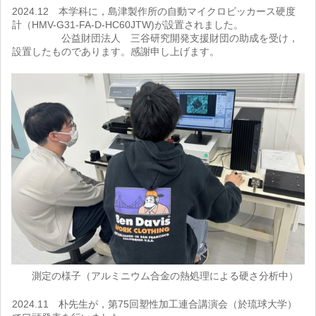
2024.12 本学科に，島津製作所の自動マイクロビッカース硬度
計（HMV-G31-FA-D-HC60JTW)が設置されました。
公益財団法人 三谷研究開発支援財団の助成を受け，
設置したものであります。感謝申し上げます。
測定の様子（アルミニウム合金の熱処理による硬さ分析中）
2024.11 朴先生が，第75回塑性加工連合講演会（於琉球大学）